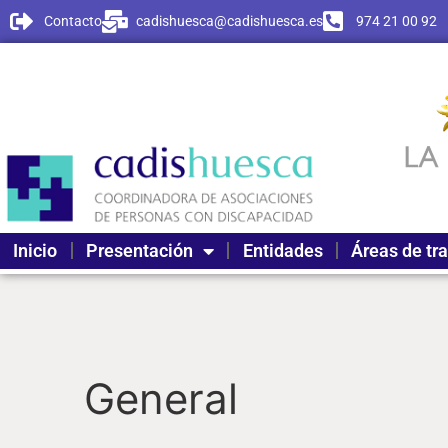
Contacto
cadishuesca@cadishuesca.es
974 21 00 92
Inicio
Presentación
Entidades
Áreas de tr
General