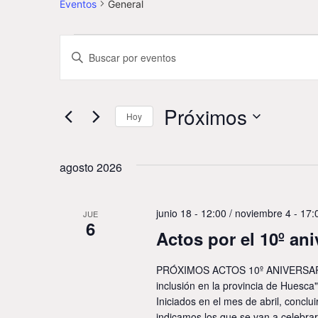
Eventos
General
Navegación
Introduce
la
de
palabra
clave.
Busca
búsqueda
Eventos
Próximos
para
Hoy
y
la
Selecciona
palabra
la
vistas
clave.
fecha.
agosto 2026
de
Eventos
junio 18 - 12:00
/
noviembre 4 - 17:
JUE
6
Actos por el 10º an
PRÓXIMOS ACTOS 10º ANIVERSARIO
inclusión en la provincia de Huesca
Iniciados en el mes de abril, conclu
indicamos los que se van a celebrar