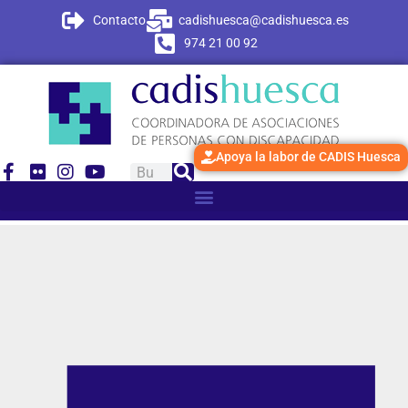
Contacto
cadishuesca@cadishuesca.es
974 21 00 92
Apoya la labor de CADIS Huesca