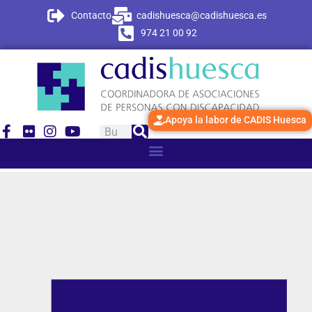
Contacto
cadishuesca@cadishuesca.es
974 21 00 92
Apoya la labor de CADIS Huesca