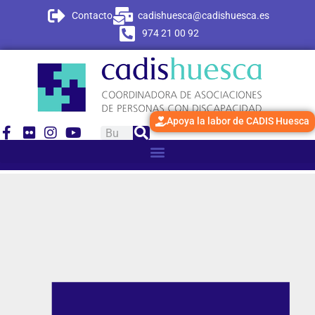
Contacto
cadishuesca@cadishuesca.es
974 21 00 92
Apoya la labor de CADIS Huesca