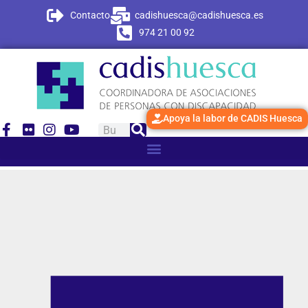
Contacto
cadishuesca@cadishuesca.es
974 21 00 92
Apoya la labor de CADIS Huesca