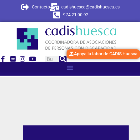
Contacto
cadishuesca@cadishuesca.es
974 21 00 92
Apoya la labor de CADIS Huesca