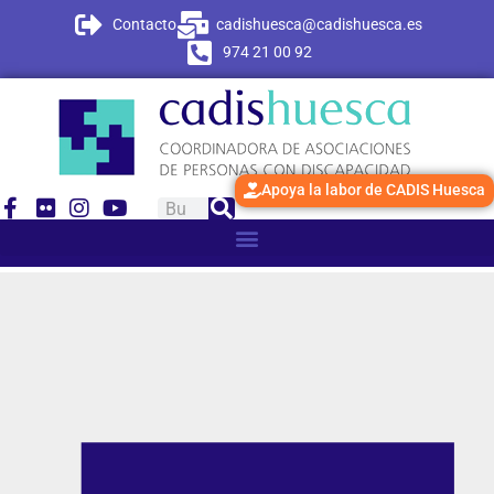
Contacto
cadishuesca@cadishuesca.es
974 21 00 92
Apoya la labor de CADIS Huesca