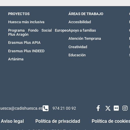
PROYECTOS
ÁREAS DE TRABAJO
Huesca más inclusiva
Accesibilidad
Programa Fondo Social Europeo
Apoyo a familias
Plus Aragón
Atención Temprana
Erasmus Plus APIA
Creatividad
Erasmus Plus INDEED
Educación
Artánima
huesca@cadishuesca.es
974 21 00 92
Aviso legal
Política de privacidad
Política de cookie