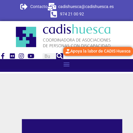
Contacto
cadishuesca@cadishuesca.es
974 21 00 92
Apoya la labor de CADIS Huesca