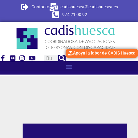
Contacto
cadishuesca@cadishuesca.es
974 21 00 92
Apoya la labor de CADIS Huesca