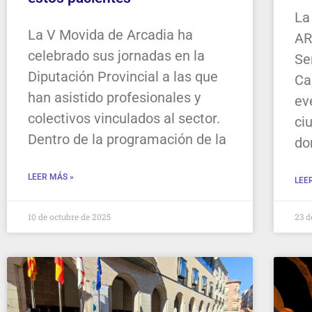
La
La V Movida de Arcadia ha
AR
celebrado sus jornadas en la
Se
Diputación Provincial a las que
Ca
han asistido profesionales y
ev
colectivos vinculados al sector.
ci
Dentro de la programación de la
do
LEER MÁS »
LEE
10 de octubre de 2025
23 d