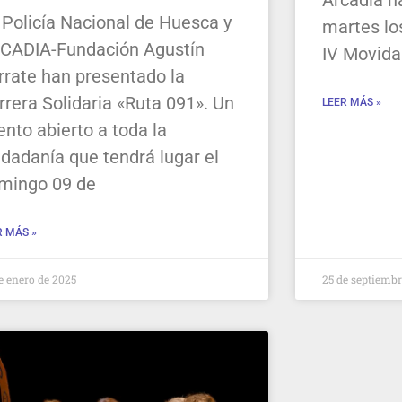
Arcadia h
 Policía Nacional de Huesca y
martes lo
CADIA-Fundación Agustín
IV Movida
rrate han presentado la
rrera Solidaria «Ruta 091». Un
LEER MÁS »
ento abierto a toda la
udadanía que tendrá lugar el
mingo 09 de
R MÁS »
e enero de 2025
25 de septiembr