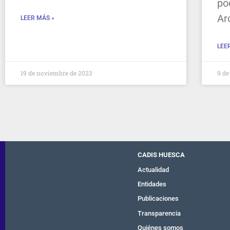
po
Ar
LEER MÁS »
LEE
19 de noviembre de 2023
9 de
CADIS HUESCA
Actualidad
Entidades
Publicaciones
Transparencia
Quiénes somos