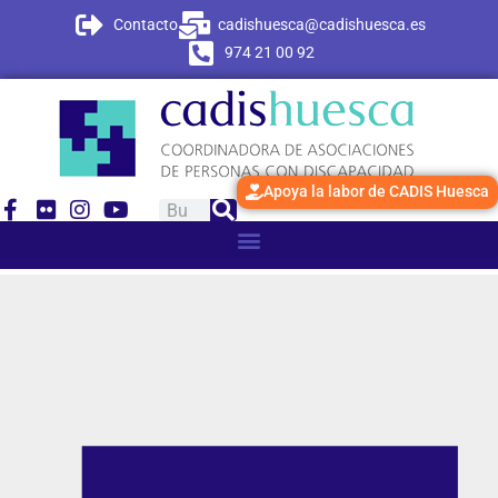
Contacto
cadishuesca@cadishuesca.es
974 21 00 92
Apoya la labor de CADIS Huesca