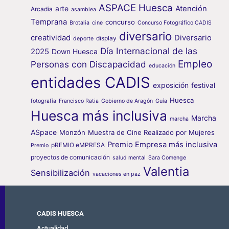
ASPACE Huesca
arte
Atención
Arcadia
asamblea
Temprana
concurso
Brotalia
cine
Concurso Fotográfico CADIS
diversario
creatividad
Diversario
display
deporte
Día Internacional de las
2025
Down Huesca
Empleo
Personas con Discapacidad
educación
entidades CADIS
exposición
festival
Huesca
fotografía
Francisco Ratia
Gobierno de Aragón
Guía
Huesca más inclusiva
Marcha
marcha
ASpace
Monzón
Muestra de Cine Realizado por Mujeres
Premio Empresa más inclusiva
pREMIO eMPRESA
Premio
proyectos de comunicación
salud mental
Sara Comenge
Valentia
Sensibilización
vacaciones en paz
CADIS HUESCA
Actualidad