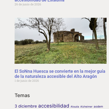
26 de junio de 2026
El SoNna Huesca se convierte en la mejor guía
de la naturaleza accesible del Alto Aragón
1 de junio de 2026
Temas
accesibilidad
3 diciembre
aodem
Alouda
Alzheimer