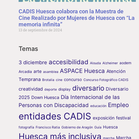
CADIS Huesca colabora con la Muestra de
Cine Realizado por Mujeres de Huesca con “La
memoria infinita”
13 de septiembre de 2024
Temas
accesibilidad
3 diciembre
aodem
Alouda
Alzheimer
ASPACE Huesca
arte
Atención
Arcadia
asamblea
Temprana
concurso
Brotalia
cine
Concurso Fotográfico CADIS
diversario
creatividad
Diversario
display
deporte
Día Internacional de las
2025
Down Huesca
Empleo
Personas con Discapacidad
educación
entidades CADIS
exposición
festival
Huesca
fotografía
Francisco Ratia
Gobierno de Aragón
Guía
Huesca más inclusiva
Marcha
marcha