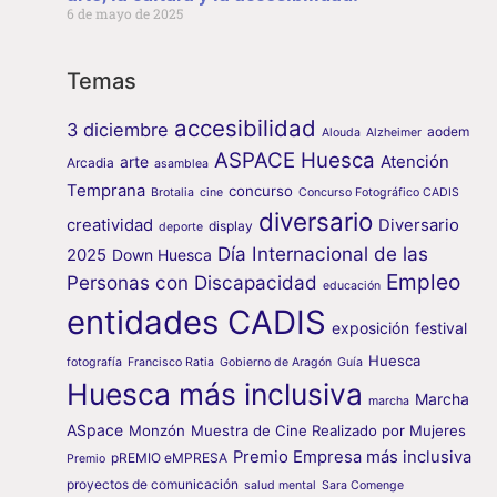
6 de mayo de 2025
Temas
accesibilidad
3 diciembre
aodem
Alouda
Alzheimer
ASPACE Huesca
arte
Atención
Arcadia
asamblea
Temprana
concurso
Brotalia
cine
Concurso Fotográfico CADIS
diversario
creatividad
Diversario
display
deporte
Día Internacional de las
2025
Down Huesca
Empleo
Personas con Discapacidad
educación
entidades CADIS
exposición
festival
Huesca
fotografía
Francisco Ratia
Gobierno de Aragón
Guía
Huesca más inclusiva
Marcha
marcha
ASpace
Monzón
Muestra de Cine Realizado por Mujeres
Premio Empresa más inclusiva
pREMIO eMPRESA
Premio
proyectos de comunicación
salud mental
Sara Comenge