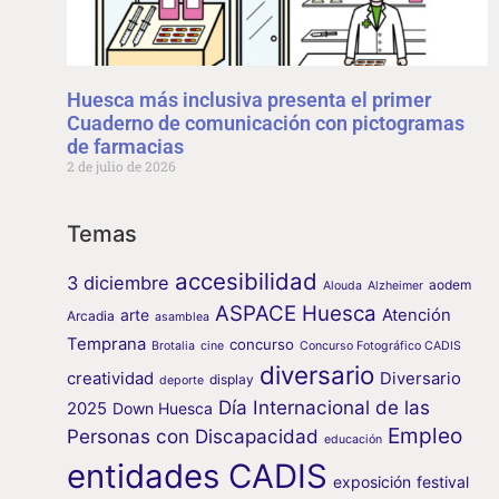
Huesca más inclusiva presenta el primer
Cuaderno de comunicación con pictogramas
de farmacias
2 de julio de 2026
Temas
accesibilidad
3 diciembre
aodem
Alouda
Alzheimer
ASPACE Huesca
arte
Atención
Arcadia
asamblea
Temprana
concurso
Brotalia
cine
Concurso Fotográfico CADIS
diversario
creatividad
Diversario
display
deporte
Día Internacional de las
2025
Down Huesca
Empleo
Personas con Discapacidad
educación
entidades CADIS
exposición
festival